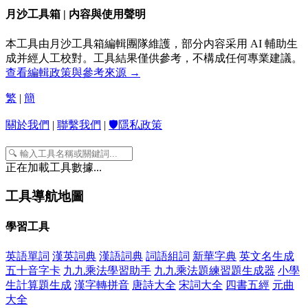
月沙工具箱 | 内容與使用聲明
本工具由月沙工具箱編輯團隊維護，部分内容采用 AI 輔助生
成并經人工校對。工具結果僅供參考，不構成任何專業建議。
查看編輯政策與參考來源 →
繁
|
簡
關於我們
|
聯繫我們
|
🛡️隱私政策
正在加載工具數據...
工具導航地圖
學習工具
英語單詞
漢英詞典
漢語詞典
詞語組詞
新華字典
英文名生成
五十音字卡
九九乘法學習助手
九九乘法題練習題生成器
小學
生計算題生成
漢字轉拼音
唐詩大全
宋詞大全
四書五經
元曲
大全