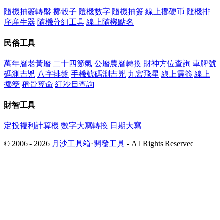
隨機抽簽轉盤
擲骰子
隨機數字
隨機抽簽
線上擲硬币
隨機排
序産生器
隨機分組工具
線上隨機點名
民俗工具
萬年曆老黃曆
二十四節氣
公曆農曆轉換
財神方位查詢
車牌號
碼測吉兇
八字排盤
手機號碼測吉兇
九宮飛星
線上靈簽
線上
擲筊
稱骨算命
紅沙日查詢
財智工具
定投複利計算機
數字大寫轉換
日期大寫
© 2006 - 2026
月沙工具箱
·
開發工具
- All Rights Reserved