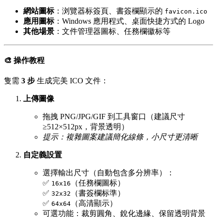
網站圖标
：浏覽器标簽頁、書簽欄顯示的
favicon.ico
應用圖标
：Windows 應用程式、桌面快捷方式的 Logo
其他場景
：文件管理器圖标、任務欄徽标等
🎨 操作教程
隻需
3 步
生成完美 ICO 文件：
上傳圖像
拖拽 PNG/JPG/GIF 到工具窗口（建議尺寸
≥512×512px，背景透明）
提示：複雜圖案建議簡化線條，小尺寸更清晰
自定義設置
選擇輸出尺寸（自動包含多分辨率）：
✅
（任務欄圖标）
16x16
✅
（書簽欄标準）
32x32
✅
（高清顯示）
64x64
可選功能：裁剪圓角、銳化邊緣、保留透明背景