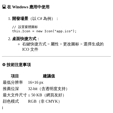
💻 在 Windows 應用中使用
開發場景
（以 C# 為例）：
// 設置窗體圖标

桌面快捷方式
：
右鍵快捷方式 > 屬性 > 更改圖标 > 選擇生成的
ICO 文件
⚙️
技術注意事項
項目
建議值
最低分辨率
16×16 px
推薦位深
32-bit（含透明度支持）
最大文件尺寸
≤ 50 KB（網頁友好）
顔色模式
RGB（非 CMYK）
ℹ️