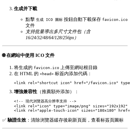
生成并下載
點擊
按鈕自動下載保存
生成 ICO 圖标
favicon.ico
文件
支持批量導出多尺寸文件包（含
16/24/32/48/64/128/256px）
🌐 在網站中使用 ICO 文件
将生成的
上傳至網站根目錄
favicon.ico
在 HTML 的
标簽内添加代碼：
<head>
增強兼容性
（推薦額外添加）：
<!-- 現代浏覽器高分辨率支持 -->

<link rel="icon" type="image/png" sizes="192x192" 
✅
驗證生效
：清除浏覽器緩存後刷新頁面，查看标簽頁圖标