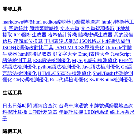
開發工具
markdown轉換html
ueditor編輯器
ip歸屬地查詢
html/js轉換器工
具
字數統計
簡體繁體轉換
文本去重
文本重複項提取
IP地址
提取
ICO圖标生成器
哈希值計算機
隨機密碼生成器
我的設備
信息
存儲單位換算
正則表達式測試
JSON格式化解析與驗證
JSON代碼修改對比工具
JS/HTML/CSS壓縮美化
Unicode字體
生成器
html鍊接提取器
顔文字大全
Emoji表情大全
JavaScript
語法檢測工具
ES6語法檢測優化
MySQL語句檢測優化
PHP代
碼語法檢測優化
python語法檢測優化
Java語法檢測優化
Go語
言語法檢測優化
HTML/CSS語法檢測優化
Shell/Bash代碼檢測
優化
C#代碼檢測優化
Rust代碼檢測優化
Swift/Kotlin檢測優化
生活工具
日出日落時間
經緯度查詢
台灣車牌選號
車牌號碼歸屬地查詢
科學計算機
日期計差算器
年齡計算機
LED跑馬燈
線上屏幕尺
子
隨機工具