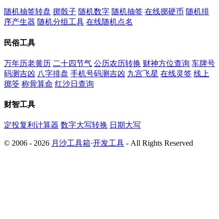
随机抽签转盘
掷骰子
随机数字
随机抽签
在线掷硬币
随机排
序产生器
随机分组工具
在线随机点名
民俗工具
万年历老黄历
二十四节气
公历农历转换
财神方位查询
车牌号
码测吉凶
八字排盘
手机号码测吉凶
九宫飞星
在线灵签
线上
掷筊
称骨算命
红沙日查询
财智工具
定投复利计算器
数字大写转换
日期大写
© 2006 - 2026
月沙工具箱
·
开发工具
- All Rights Reserved