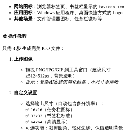
网站图标
：浏览器标签页、书签栏显示的
favicon.ico
应用图标
：Windows 应用程序、桌面快捷方式的 Logo
其他场景
：文件管理器图标、任务栏徽标等
🎨 操作教程
只需
3 步
生成完美 ICO 文件：
上传图像
拖拽 PNG/JPG/GIF 到工具窗口（建议尺寸
≥512×512px，背景透明）
提示：复杂图案建议简化线条，小尺寸更清晰
自定义设置
选择输出尺寸（自动包含多分辨率）：
✅
（任务栏图标）
16x16
✅
（书签栏标准）
32x32
✅
（高清显示）
64x64
可选功能：裁剪圆角、锐化边缘、保留透明背景