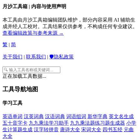
月沙工具箱 | 内容与使用声明
本工具由月沙工具箱编辑团队维护，部分内容采用 AI 辅助生
成并经人工校对。工具结果仅供参考，不构成任何专业建议。
查看编辑政策与参考来源 →
繁
|
简
关于我们
|
联系我们
|
🛡️隐私政策
正在加载工具数据...
工具导航地图
学习工具
英语单词
汉英词典
汉语词典
词语组词
新华字典
英文名生成
五十音字卡
九九乘法学习助手
九九乘法题练习题生成器
小学
生计算题生成
汉字转拼音
唐诗大全
宋词大全
四书五经
元曲
大全