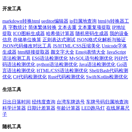
开发工具
markdown转换html
ueditor编辑器
ip归属地查询
html/js转换器工
具
字数统计
简体繁体转换
文本去重
文本重复项提取
IP地址
提取
ICO图标生成器
哈希值计算器
随机密码生成器
我的设备
信息
存储单位换算
正则表达式测试
JSON格式化解析与验证
JSON代码修改对比工具
JS/HTML/CSS压缩美化
Unicode字体
生成器
html链接提取器
颜文字大全
Emoji表情大全
JavaScript
语法检测工具
ES6语法检测优化
MySQL语句检测优化
PHP代
码语法检测优化
python语法检测优化
Java语法检测优化
Go语
言语法检测优化
HTML/CSS语法检测优化
Shell/Bash代码检测
优化
C#代码检测优化
Rust代码检测优化
Swift/Kotlin检测优化
生活工具
日出日落时间
经纬度查询
台湾车牌选号
车牌号码归属地查询
科学计算器
日期计差算器
年龄计算器
LED跑马灯
在线屏幕尺
子
随机工具